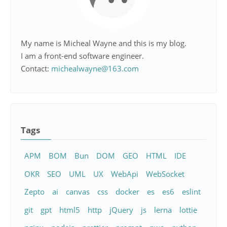
My name is Micheal Wayne and this is my blog.
I am a front-end software engineer.
Contact:
michealwayne@163.com
Tags
APM
BOM
Bun
DOM
GEO
HTML
IDE
OKR
SEO
UML
UX
WebApi
WebSocket
Zepto
ai
canvas
css
docker
es
es6
eslint
git
gpt
html5
http
jQuery
js
lerna
lottie