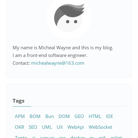
My name is Micheal Wayne and this is my blog.
I am a front-end software engineer.
Contact:
michealwayne@163.com
Tags
APM
BOM
Bun
DOM
GEO
HTML
IDE
OKR
SEO
UML
UX
WebApi
WebSocket
Zepto
ai
canvas
css
docker
es
es6
eslint