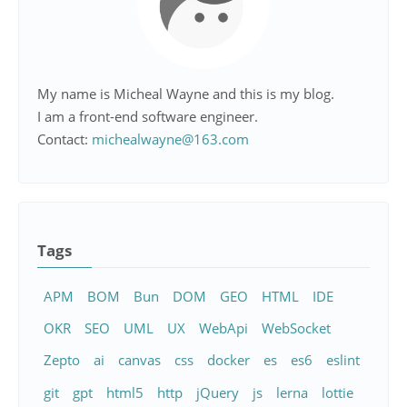
My name is Micheal Wayne and this is my blog.
I am a front-end software engineer.
Contact:
michealwayne@163.com
Tags
APM
BOM
Bun
DOM
GEO
HTML
IDE
OKR
SEO
UML
UX
WebApi
WebSocket
Zepto
ai
canvas
css
docker
es
es6
eslint
git
gpt
html5
http
jQuery
js
lerna
lottie