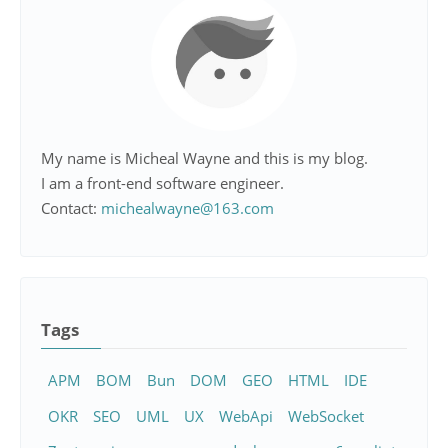
My name is Micheal Wayne and this is my blog.
I am a front-end software engineer.
Contact:
michealwayne@163.com
Tags
APM
BOM
Bun
DOM
GEO
HTML
IDE
OKR
SEO
UML
UX
WebApi
WebSocket